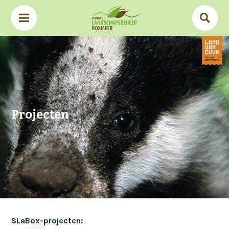
Projecten
SLaBox-projecten: