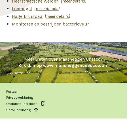
Heerstraatsche Weiden
[meer details]
Loerangel
[meer details]
Hagelkruispad
[meer details]
Monitoren en bestrijden bacterievuur
Meer weten over Maasheggen Unesco?
Kijk dan op www.maasheggenunesco.com
Portaal
Privacyverklaring
Ondersteund door
Scroll omhoog