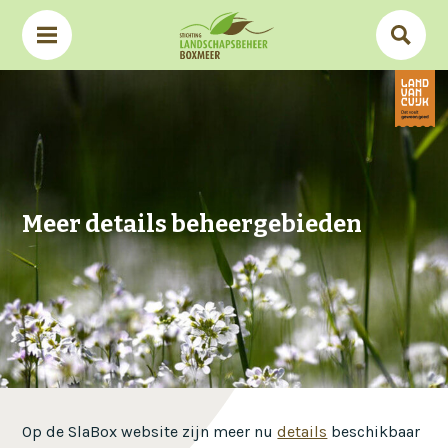
Meer details beheergebieden
Op de SlaBox website zijn meer nu
details
beschikbaar