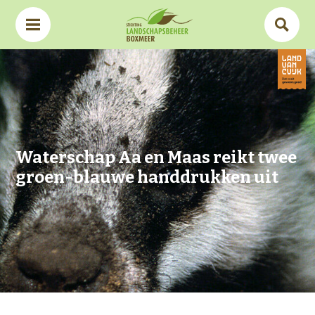
Waterschap Aa en Maas reikt twee
groen-blauwe handdrukken uit