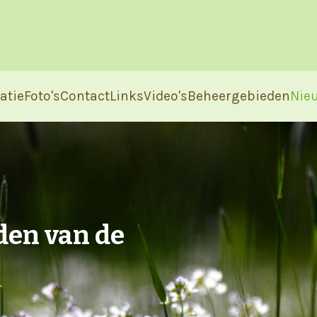
atie
Foto's
Contact
Links
Video's
Beheergebieden
Nie
den van de