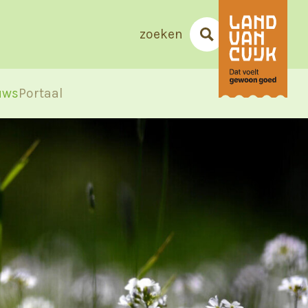
zoeken
uws
Portaal