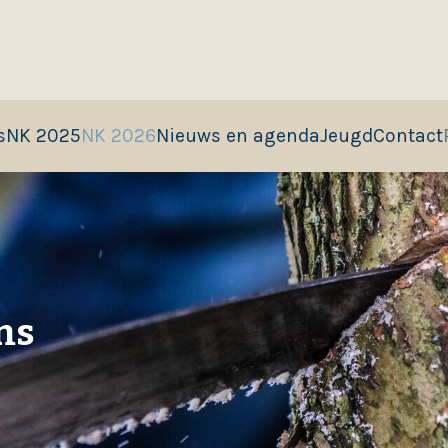
s
NK 2025
NK 2026
Nieuws en agenda
Jeugd
Contact
ms