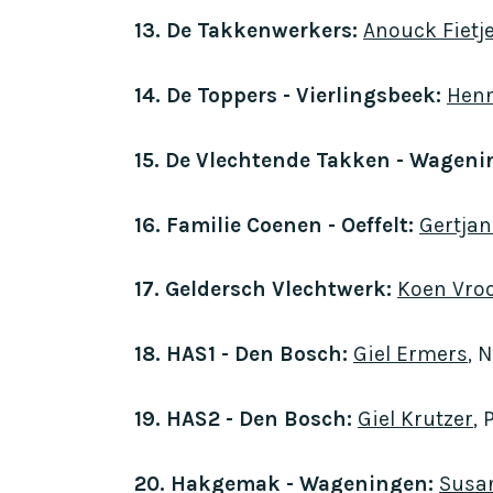
13. De Takkenwerkers:
Anouck Fietj
14. De Toppers - Vierlingsbeek:
Henn
15. De Vlechtende Takken - Wageni
16. Familie Coenen - Oeffelt:
Gertja
17. Geldersch Vlechtwerk:
Koen Vro
18. HAS1 - Den Bosch:
Giel Ermers
, 
19. HAS2 - Den Bosch:
Giel Krutzer
,
20. Hakgemak - Wageningen:
Susa