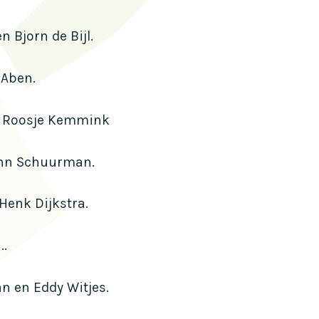
en Bjorn de Bijl.
 Aben.
en Roosje Kemmink
John Schuurman.
Henk Dijkstra.
..
n en Eddy Witjes.