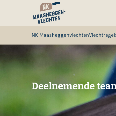
NK Maasheggenvlechten
Vlechtregel
Deelnemende tea